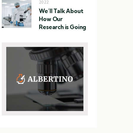
2022
We’ll Talk About
How Our
Research is Going