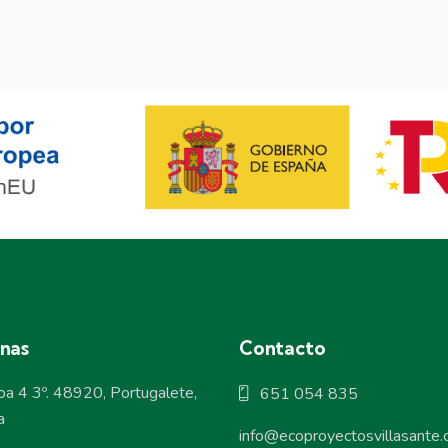
inas
Contacto
oa 4 3º. 48920, Portugalete,
651 054 835
a
info@ecoproyectosvillasante